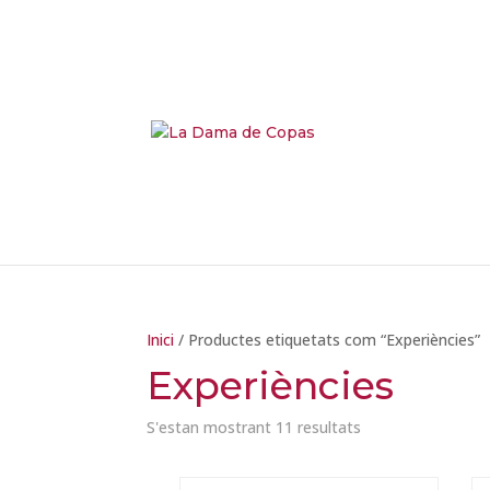
Inici
/ Productes etiquetats com “Experiències”
Experiències
Ordenat
S'estan mostrant 11 resultats
per
més