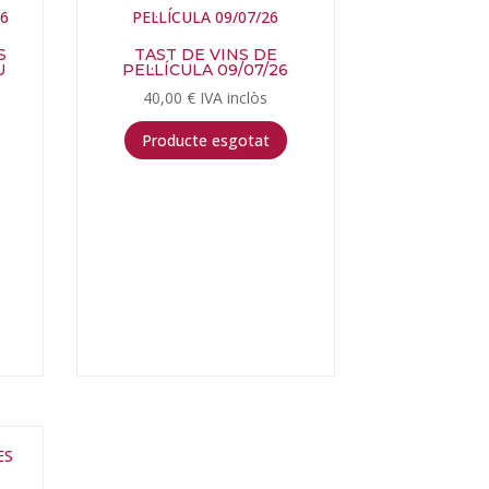
S
TAST DE VINS DE
U
PEL·LÍCULA 09/07/26
40,00
€
IVA inclòs
Producte esgotat