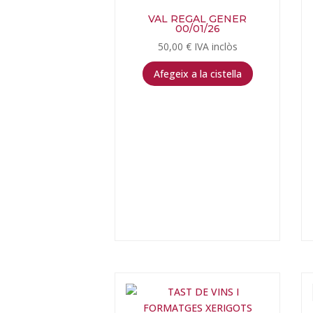
VAL REGAL GENER
00/01/26
50,00
€
IVA inclòs
Afegeix a la cistella