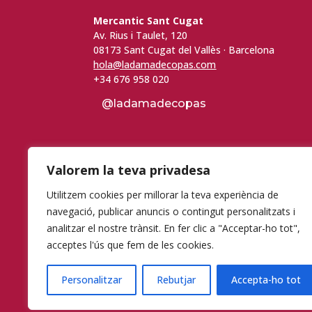
Mercantic Sant Cugat
Av. Rius i Taulet, 120
08173 Sant Cugat del Vallès · Barcelona
hola@ladamadecopas.com
+34 676 958 020
@ladamadecopas
Valorem la teva privadesa
Utilitzem cookies per millorar la teva experiència de
navegació, publicar anuncis o contingut personalitzats i
analitzar el nostre trànsit. En fer clic a "Acceptar-ho tot",
acceptes l'ús que fem de les cookies.
Personalitzar
Rebutjar
Accepta-ho tot