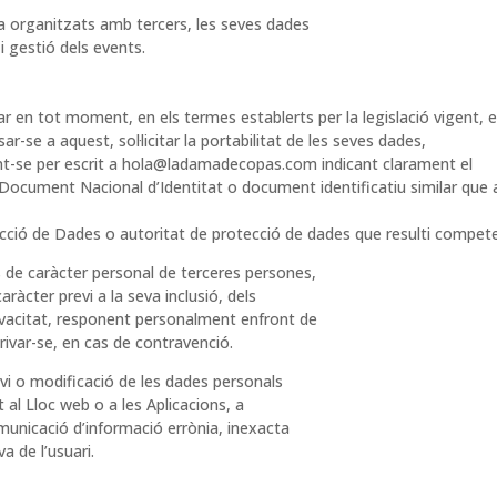
a organitzats amb tercers, les seves dades
i gestió dels events.
r en tot moment, en els termes establerts per la legislació vigent, el
sar-se a aquest, sol·licitar la portabilitat de les seves dades,
int-se per escrit a hola@ladamadecopas.com indicant clarament el
Document Nacional d’Identitat o document identificatiu similar que ac
cció de Dades o autoritat de protecció de dades que resulti compet
s de caràcter personal de terceres persones,
ràcter previ a la seva inclusió, dels
ivacitat, responent personalment enfront de
rivar-se, en cas de contravenció.
vi o modificació de les dades personals
 al Lloc web o a les Aplicacions, a
omunicació d’informació errònia, inexacta
a de l’usuari.