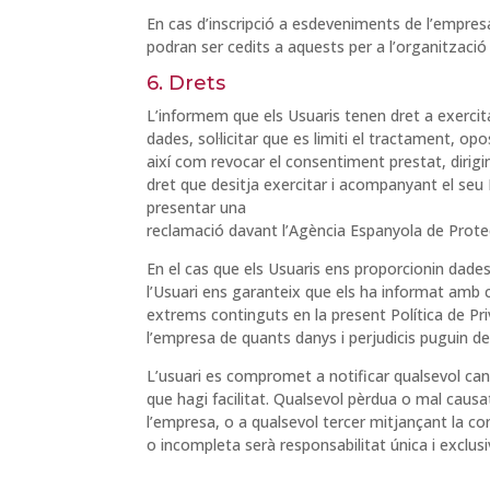
En cas d’inscripció a esdeveniments de l’empres
podran ser cedits a aquests per a l’organització 
6. Drets
L’informem que els Usuaris tenen dret a exercita
dades, sol·licitar que es limiti el tractament, opo
així com revocar el consentiment prestat, dirig
dret que desitja exercitar i acompanyant el seu 
presentar una
reclamació davant l’Agència Espanyola de Prote
En el cas que els Usuaris ens proporcionin dade
l’Usuari ens garanteix que els ha informat amb ca
extrems continguts en la present Política de Pr
l’empresa de quants danys i perjudicis puguin de
L’usuari es compromet a notificar qualsevol can
que hagi facilitat. Qualsevol pèrdua o mal causat
l’empresa, o a qualsevol tercer mitjançant la c
o incompleta serà responsabilitat única i exclusiv