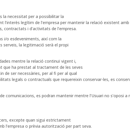
 la necessitat per a possibilitar la
nt l’interès legítim de l’empresa per mantenir la relació existent amb
, contractats i d’activitats de l’empresa.
ons i/o esdeveniments, així com la
s serveis, la legitimació serà el propi
 dades mentre la relació continuï vigent i,
nt que ha prestat al tractament de les seves
n de ser necessàries, per al fi per al qual
ilitats legals o contractuals que requereixin conservar-les, es cons
t de comunicacions, es podran mantenir mentre l’Usuari no s’oposi a
ers, excepte quan sigui estrictament
amb l’empresa o prèvia autorització per part seva.