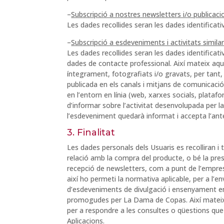
–
Subscripció a nostres newsletters i/o publicaci
Les dades recollides seran les dades identificativ
–
Subscripció a esdeveniments i activitats simila
Les dades recollides seran les dades identificat
dades de contacte professional. Així mateix aqu
íntegrament, fotografiats i/o gravats, per tant
publicada en els canals i mitjans de comunicació
en l’entorn en línia (web, xarxes socials, platafor
d’informar sobre l’activitat desenvolupada per la
l’esdeveniment quedarà informat i accepta l’ante
3. Finalitat
Les dades personals dels Usuaris es recolliran i 
relació amb la compra del producte, o bé la prest
recepció de newsletters, com a punt de l’empresa
així ho permeti la normativa aplicable, per a l’
d’esdeveniments de divulgació i ensenyament en 
promogudes per La Dama de Copas. Així mateix, 
per a respondre a les consultes o qüestions que
Aplicacions.