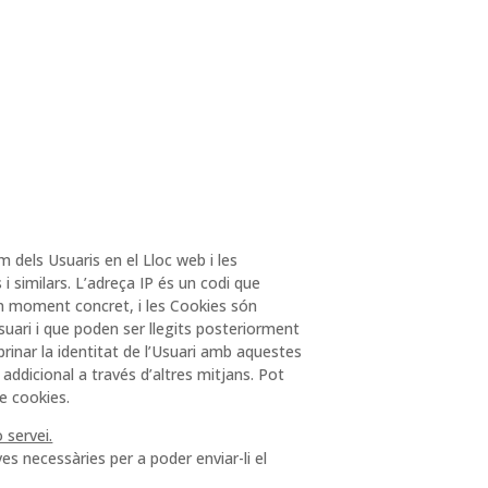
m
m dels Usuaris en el Lloc web i les
i similars. L’adreça IP és un codi que
 un moment concret, i les Cookies són
suari i que poden ser llegits posteriorment
brinar la identitat de l’Usuari amb aquestes
addicional a través d’altres mitjans. Pot
e cookies.
 servei.
ves necessàries per a poder enviar-li el