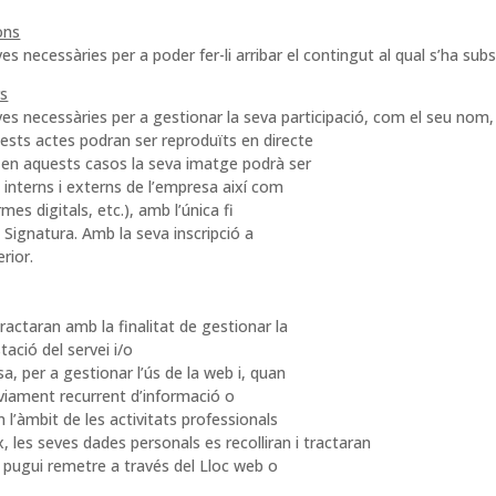
ons
es necessàries per a poder fer-li arribar el contingut al qual s’ha subsc
rs
ives necessàries per a gestionar la seva participació, com el seu nom
ests actes podran ser reproduïts en directe
, en aquests casos la seva imatge podrà ser
 interns i externs de l’empresa així com
mes digitals, etc.), amb l’única fi
 Signatura. Amb la seva inscripció a
rior.
tractaran amb la finalitat de gestionar la
ació del servei i/o
, per a gestionar l’ús de la web i, quan
enviament recurrent d’informació o
l’àmbit de les activitats professionals
les seves dades personals es recolliran i tractaran
 pugui remetre a través del Lloc web o