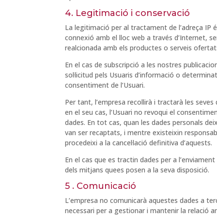
4. Legitimació i conservació
La legitimació per al tractament de l’adreça IP és
connexió amb el lloc web a través d’Internet, se
realcionada amb els productes o serveis ofertats
En el cas de subscripció a les nostres publicaci
sol·licitud pels Usuaris d’informació o determinat
consentiment de l’Usuari.
Per tant, l’empresa recollirà i tractarà les seves
en el seu cas, l’Usuari no revoqui el consentime
dades. En tot cas, quan les dades personals deixi
van ser recaptats, i mentre existeixin responsab
procedeixi a la cancel·lació definitiva d’aquests.
En el cas que es tractin dades per a l’enviamen
dels mitjans quees posen a la seva disposició.
5 . Comunicació
L’empresa no comunicarà aquestes dades a terc
necessari per a gestionar i mantenir la relació 