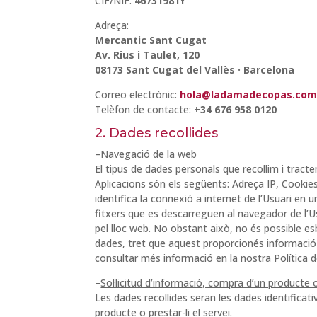
CIF/NIF:
46731981Y
Adreça:
Mercantic Sant Cugat
Av. Rius i Taulet, 120
08173 Sant Cugat del Vallès · Barcelona
Correo electrònic:
hola@ladamadecopas.co
Telèfon de contacte:
+34 676 958 0120
2. Dades recollides
–
Navegació de la web
El tipus de dades personals que recollim i tracte
Aplicacions són els següents: Adreça IP, Cookies 
identifica la connexió a internet de l’Usuari en
fitxers que es descarreguen al navegador de l’U
pel lloc web. No obstant això, no és possible es
dades, tret que aquest proporcionés informació 
consultar més informació en la nostra Política d
–
Sol·licitud d’informació, compra d’un producte o
Les dades recollides seran les dades identificati
producte o prestar-li el servei.