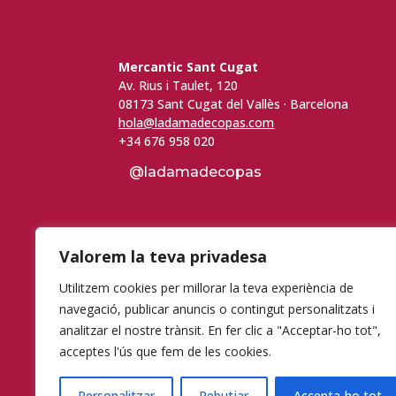
Mercantic Sant Cugat
Av. Rius i Taulet, 120
08173 Sant Cugat del Vallès · Barcelona
hola@ladamadecopas.com
+34 676 958 020
@ladamadecopas
Valorem la teva privadesa
Utilitzem cookies per millorar la teva experiència de
navegació, publicar anuncis o contingut personalitzats i
analitzar el nostre trànsit. En fer clic a "Acceptar-ho tot",
acceptes l'ús que fem de les cookies.
Personalitzar
Rebutjar
Accepta-ho tot