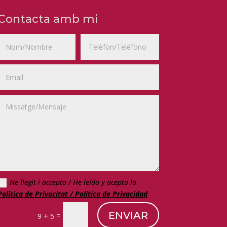
Contacta amb mi
He llegit i accepto / He leído y acepto la
Política de Privacitat / Política de Privacidad
ENVIAR
=
9 + 5