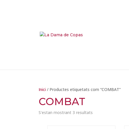
Inici
/ Productes etiquetats com “COMBAT”
COMBAT
Ordenat
S'estan mostrant 3 resultats
per
més