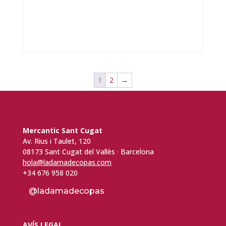
1
2
→
Mercantic Sant Cugat
Av. Rius i Taulet, 120
08173 Sant Cugat del Vallès · Barcelona
hola@ladamadecopas.com
+34 676 958 020
@ladamadecopas
AVÍS LEGAL