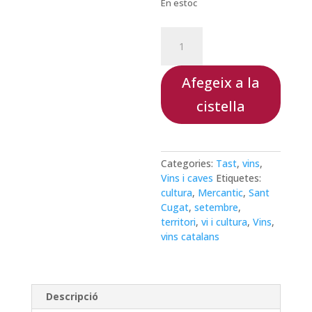
En estoc
quantitat
de
TALLER
I
Afegeix a la
TAST
cistella
DE
VINS
CATALANS
09/09/26
Categories:
Tast
,
vins
,
Vins i caves
Etiquetes:
cultura
,
Mercantic
,
Sant
Cugat
,
setembre
,
territori
,
vi i cultura
,
Vins
,
vins catalans
Descripció