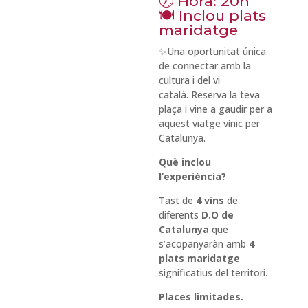
🕖 Hora: 20h
🍽 Inclou plats
maridatge
✨Una oportunitat única
de connectar amb la
cultura i del vi
català. Reserva la teva
plaça i vine a gaudir per a
aquest viatge vínic per
Catalunya.
Què inclou
l’experiència?
Tast de
4 vins
de
diferents
D.O de
Catalunya
que
s’acopanyaràn amb
4
plats maridatge
significatius del territori.
Places limitades.