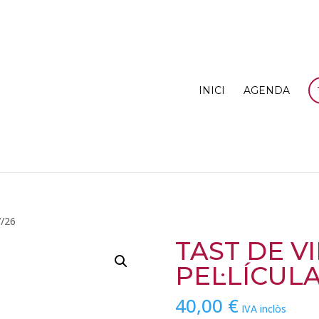
INICI
AGENDA
7/26
TAST DE V
PEL·LÍCULA
40,00
€
IVA inclòs