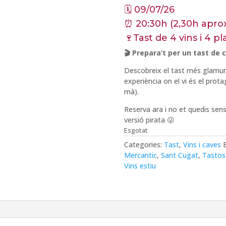
🗓️ 09/07/26
⏰ 20:30h (2,30h aprox
🍷Tast de 4 vins i 4 p
🎬
Prepara’t per un tast de c
Descobreix el tast més glamurós 
experiència on el vi és el prota
mà).
Reserva ara i no et quedis se
versió pirata 😜
Esgotat
Categories:
Tast
,
Vins i caves
Mercantic
,
Sant Cugat
,
Tastos 
Vins estiu