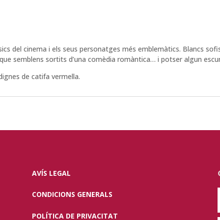
àssics del cinema i els seus personatges més emblemàtics. Blancs so
ts que semblens sortits d’una comèdia romàntica… i potser algun esc
 dignes de catifa vermella.
AVÍS LEGAL
CONDICIONS GENERALS
POLÍTICA DE PRIVACITAT