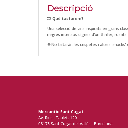
Descripció
🎞️
Què tastarem?
Una selecció de vins inspirats en grans cl
negres intensos dignes d’un thriller, rosa
🍿
No faltaràn les crispetes i altres ‘snacks’
Mercantic Sant Cugat
Av. Rius i Taulet, 120
08173 Sant Cugat del Vallès · Barcelona