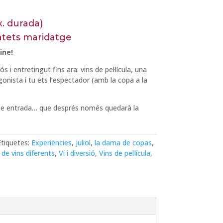
. durada)
latets maridatge
ine!
i entretingut fins ara: vins de pel·lícula, una
gonista i tu ets l’espectador (amb la copa a la
nse entrada… que després només quedarà la
Etiquetes:
Experiències
,
juliol
,
la dama de copas
,
de vins diferents
,
Vi i diversió
,
Vins de pel·lícula
,